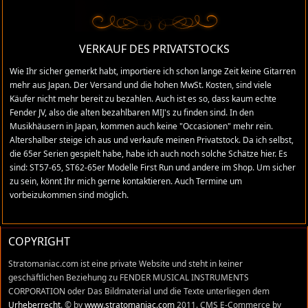
FENDER UNTER DRUCK UND DIE FUJIGEN
LÖSUNG
VERKAUF DES PRIVATSTOCKS
FUJIGEN JAPAN MATSUMOTO JAPAN
Wie Ihr sicher gemerkt habt, importiere ich schon lange Zeit keine Gitarren
mehr aus Japan. Der Versand und die hohen MwSt. Kosten, sind viele
PICKUP DER MADE- UND CRAFTED IN JAPAN
Käufer nicht mehr bereit zu bezahlen. Auch ist es so, dass kaum echte
GITARREN
Fender JV, also die alten bezahlbaren MIJ's zu finden sind. In den
Musikhäusern in Japan, kommen auch keine "Occasionen" mehr rein.
Altershalber steige ich aus und verkaufe meinen Privatstock. Da ich selbst,
Seite 1 von 2
die 65er Serien gespielt habe, habe ich auch noch solche Schätze hier. Es
1
2
sind: ST57-65, ST62-65er Modelle First Run und andere im Shop. Um sicher
zu sein, könnt Ihr mich gerne kontaktieren. Auch Termine um
vorbeizukommen sind möglich.
COPYRIGHT
Stratomaniac.com ist eine private Website und steht in keiner
geschäftlichen Beziehung zu FENDER MUSICAL INSTRUMENTS
CORPORATION oder Das Bildmaterial und die Texte unterliegen dem
Urheberrecht
. © by
www.stratomaniac.com
2011. CMS E-Commerce by