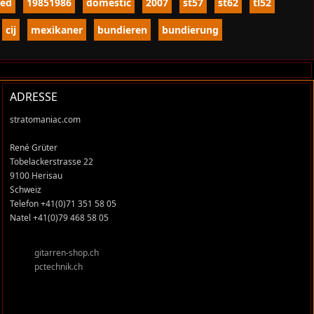
ted
19851986
domestic
2007
st57
st62
tl52
cij
mexikaner
bundieren
bundierung
ADRESSE
stratomaniac.com
René Grüter
Tobelackerstrasse 22
9100 Herisau
Schweiz
Telefon +41(0)71 351 58 05
Natel +41(0)79 468 58 05
gitarren-shop.ch
pctechnik.ch