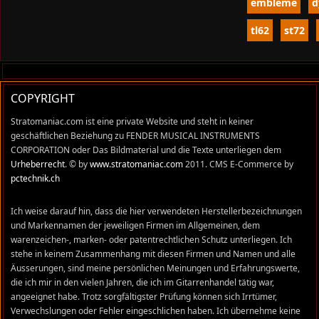
embleme
d
tl62
st72
COPYRIGHT
Stratomaniac.com ist eine private Website und steht in keiner
geschäftlichen Beziehung zu FENDER MUSICAL INSTRUMENTS
CORPORATION oder Das Bildmaterial und die Texte unterliegen dem
Urheberrecht
. © by
www.stratomaniac.com
2011. CMS E-Commerce by
pctechnik.ch
Ich weise darauf hin, dass die hier verwendeten Herstellerbezeichnungen
und Markennamen der jeweiligen Firmen im Allgemeinen, dem
warenzeichen-, marken- oder patentrechtlichen Schutz unterliegen. Ich
stehe in keinem Zusammenhang mit diesen Firmen und Namen und alle
Äusserungen, sind meine persönlichen Meinungen und Erfahrungswerte,
die ich mir in den vielen Jahren, die ich im Gitarrenhandel tätig war,
angeeignet habe. Trotz sorgfältigster Prüfung können sich Irrtümer,
Verwechslungen oder Fehler eingeschlichen haben. Ich übernehme keine