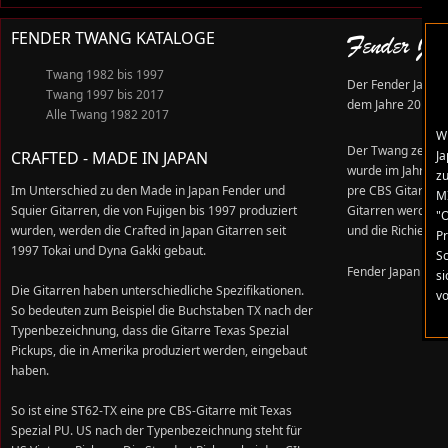
FENDER TWANG KATALOGE
Fender Jap
Twang 1982 bis 1997
Der Fender Japan 
Twang 1997 bis 2017
dem Jahre 2011. E
Alle Twang 1982 2017
Wi
Der Twang zeigt F
Ja
CRAFTED - MADE IN JAPAN
wurde im Jahre 200
zu
Im Unterschied zu den Made in Japan Fender und
pre CBS Gitarren. 
MI
Squier Gitarren, die von Fujigen bis 1997 produziert
Gitarren werden al
"O
wurden, werden die Crafted in Japan Gitarren seit
und die Richie Ko
Pr
1997 Tokai und Dyna Gakki gebaut.
Sc
Fender Japan Kat
si
Die Gitarren haben unterschiedliche Spezifikationen.
v
So bedeuten zum Beispiel die Buchstaben TX nach der
Typenbezeichnung, dass die Gitarre Texas Spezial
Pickups, die in Amerika produziert werden, eingebaut
haben.
So ist eine ST62-TX eine pre CBS-Gitarre mit Texas
Spezial PU. US nach der Typenbezeichnung steht für