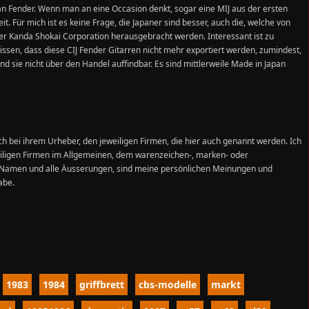
an Fender. Wenn man an eine Occasion denkt, sogar eine MIJ aus der ersten
eit.
Für mich ist es keine Frage, die Japaner sind besser, auch die, welche von
er Kanda Shokai Corporation herausgebracht werden. Interessant ist zu
issen, dass diese CIJ Fender Gitarren nicht mehr exportiert werden, zumindest,
ind sie nicht über den Handel auffindbar. Es sind mittlerweile Made in Japan
ch bei ihrem Urheber, den jeweiligen Firmen, die hier auch genannt werden. Ich
iligen Firmen im Allgemeinen, dem warenzeichen-, marken- oder
d Namen und alle Äusserungen, sind meine persönlichen Meinungen und
abe.
1983
1984
griffbrett
cbs-modelle
markt