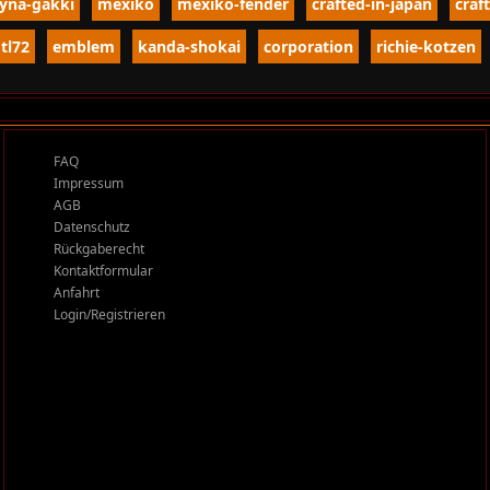
yna-gakki
mexiko
mexiko-fender
crafted-in-japan
craf
tl72
emblem
kanda-shokai
corporation
richie-kotzen
FAQ
Impressum
AGB
Datenschutz
Rückgaberecht
Kontaktformular
Anfahrt
Login/Registrieren