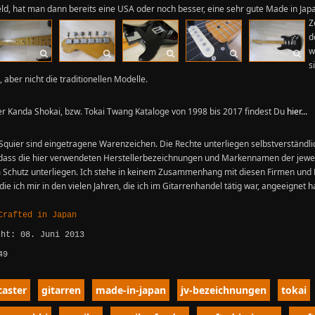
eld, hat man dann bereits eine USA oder noch besser, eine sehr gute Made in Jap
Z
d
w
s
 aber nicht die traditionellen Modelle.
ler Kanda Shokai, bzw. Tokai Twang Kataloge von 1998 bis 2017 findest Du
hier...
 Squier sind eingetragene Warenzeichen. Die Rechte unterliegen selbstverständli
 dass die hier verwendeten Herstellerbezeichnungen und Markennamen der jewe
m Schutz unterliegen. Ich stehe in keinem Zusammenhang mit diesen Firmen un
ie ich mir in den vielen Jahren, die ich im Gitarrenhandel tätig war, angeeignet h
Crafted in Japan
cht: 08. Juni 2013
49
caster
gitarren
made-in-japan
jv-bezeichnungen
tokai