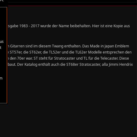
en Ausgabe 1983 - 2017 wurde der Name beibehalten. Hier ist eine Kopie aus
aus
n Japan Gitarren sind im diesem Twang enthalten. Das Made in Japan Emblem
t
en. Die ST57er, die ST62er, die TL52er und die TL62er Modelle entsprechen den
s in den 70er war. ST steht für Stratocaster und TL für die Telecaster. Diese
" gebaut. Der Katalog enthält auch die ST68er Stratocaster, alla Jimmi Hendrix
Um