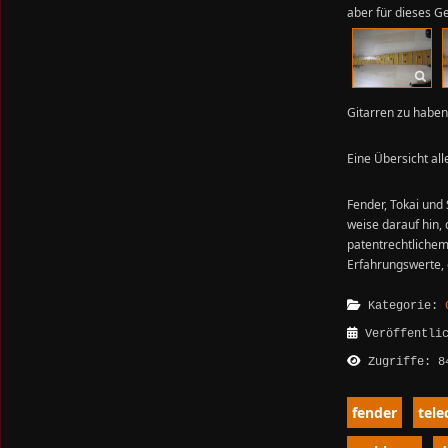
aber für dieses G
Gitarren zu haben,
Eine Übersicht al
Fender, Tokai und
weise darauf hin,
patentrechtliche
Erfahrungswerte, d
Kategorie:
Veröffentli
Zugriffe: 8
fender
tele