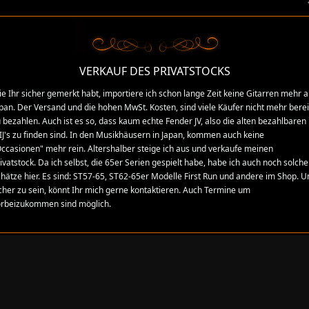
an Katalog Twang 2011 Crafted in Japan
Gitarrenkatalog erscheint unter dem Namen Twang. Von der ersten bis zur letzt
VERKAUF DES PRIVATSTOCKS
ine beinahe vollständige Auswahl dieser Kataloge findest Du auf der Website.
e Ihr sicher gemerkt habt, importiere ich schon lange Zeit keine Gitarren mehr 
ender Serien, die erhältlich sind im Domestic Markt und auch die neuen Made i
pan. Der Versand und die hohen MwSt. Kosten, sind viele Käufer nicht mehr berei
7 wieder eingeführt, jedoch liefen parallel dazu, auch die Crafted in Japan Seri
 bezahlen. Auch ist es so, dass kaum echte Fender JV, also die alten bezahlbaren
Die ST72er und die TL72er Modelle sind Gitarren mit CBS Spezifikationen so, wie e
J's zu finden sind. In den Musikhäusern in Japan, kommen auch keine
le von der "Kanda Shokai Corporation" distributed und bei "Tokai und Dyna Gakki
ccasionen" mehr rein. Altershalber steige ich aus und verkaufe meinen
tzen Gitarren, die auch bei uns bekannt wurden.
ivatstock. Da ich selbst, die 65er Serien gespielt habe, habe ich auch noch solche
hätze hier. Es sind: ST57-65, ST62-65er Modelle First Run und andere im Shop. 
alog Twang 2011
cher zu sein, könnt Ihr mich gerne kontaktieren. Auch Termine um
orbeizukommen sind möglich.