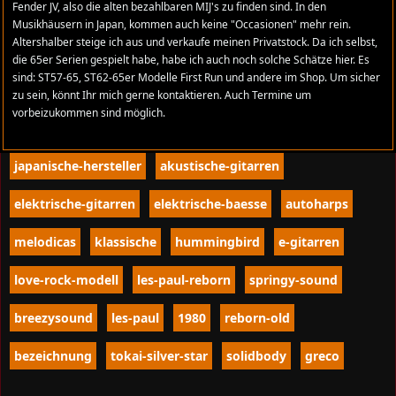
Fender JV, also die alten bezahlbaren MIJ's zu finden sind. In den
Zugriffe: 1039
Musikhäusern in Japan, kommen auch keine "Occasionen" mehr rein.
Altershalber steige ich aus und verkaufe meinen Privatstock. Da ich selbst,
tokai
replika
gibson
1978
japan
kopien
die 65er Serien gespielt habe, habe ich auch noch solche Schätze hier. Es
sind: ST57-65, ST62-65er Modelle First Run und andere im Shop. Um sicher
modelle
dyna-gakki
europa
katalog
zu sein, könnt Ihr mich gerne kontaktieren. Auch Termine um
vorbeizukommen sind möglich.
tokai-gakki-co-ltd
tokai-gitarren-company-ltd
japanische-hersteller
akustische-gitarren
elektrische-gitarren
elektrische-baesse
autoharps
melodicas
klassische
hummingbird
e-gitarren
love-rock-modell
les-paul-reborn
springy-sound
breezysound
les-paul
1980
reborn-old
bezeichnung
tokai-silver-star
solidbody
greco