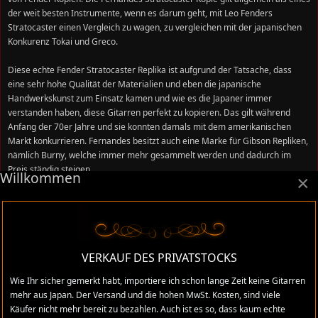
der weit besten Instrumente, wenn es darum geht, mit Leo Fenders
Stratocaster einen Vergleich zu wagen, zu vergleichen mit der japanischen
Konkurenz Tokai und Greco.
Diese echte Fender Stratocaster Replika ist aufgrund der Tatsache, dass
eine sehr hohe Qualität der Materialien und eben die japanische
Handwerkskunst zum Einsatz kamen und wie es die Japaner immer
verstanden haben, diese Gitarren perfekt zu kopieren. Das gilt während
Anfang der 70er Jahre und sie konnten damals mit dem amerikanischen
Markt konkurrieren. Fernandes besitzt auch eine Marke für Gibson Repliken,
nämlich Burny, welche immer mehr gesammelt werden und dadurch im
Preis ständig steigen.
Willkommen
×
Die bekanntesten Fernandes Gitarren, sind der Revival Serie zu zuordnen.
Fernandes baut weiterhin Gitarren, die den Bereich von preiswerten
Einsteigermodellen bis zu Custom definierten Instrumente von
herausragender Qualität, alles beinhalten.
VERKAUF DES PRIVATSTOCKS
Wie Ihr sicher gemerkt habt, importiere ich schon lange Zeit keine Gitarren
Kategorie:
Japan Gitarren
mehr aus Japan. Der Versand und die hohen MwSt. Kosten, sind viele
Veröffentlicht: 08. Juni 2013
Käufer nicht mehr bereit zu bezahlen. Auch ist es so, dass kaum echte