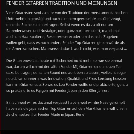
FENDER GITARREN TRADITION UND MEINUNGEN
Viele Gitarristen sind zu sehr von der Tradition der meist amerikanischen
Unternehmen geprägt und auch zu einem gewissen Mass überzeugt,
ohne die Sache zu hinterfragen. Selbst wenn es da zu oft nur um
Sammlerwesen und Nostalgie, oder ganz hart formuliert, manchmal
auch um Haarspalterei, Besserwisserei oder um das nicht Zugeben
wollen geht, dass es noch andere Fender Top-Gitarren geben würde als
die Amerikanischen. Man weiss dadurch auch nicht, was man verpasst ...
Die Gitarrenwelt ist heute mit Sicherheit nicht mehr so, wie sie einmal
war, darum will ich mit den alten Fender MIJ Gitarren einen neuen Teil
dazu beitragen, den alten Sound neu aufleben zu lassen, vielleicht sogar
neu daran erinnern, was Innovation, Qualität und Preis-Leistung heissen
kann im Gitarrenbau. So wie es Leo Fender wollte und praktizierte, genau
so praktizierte es Fujigen mit Fender Japan in den 80er Jahren.
Einfach weil wir es dazumal verpasst haben, weil wir die Nase gerümpft
haben als die japanischen Top Gitarren auf den Markt kamen, will ich ein
Zeichen setzen für Fender Made in Japan. René