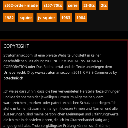
st62-order-made
st57-70tx
serie
2t-3ts
2ts
1982
squier
jv-squier
1983
1984
COPYRIGHT
Stratomaniac.com ist eine private Website und steht in keiner
geschäftlichen Beziehung zu FENDER MUSICAL INSTRUMENTS
CORPORATION oder Das Bildmaterial und die Texte unterliegen dem
Urheberrecht
. © by
www.stratomaniac.com
2011. CMS E-Commerce by
pctechnik.ch
Ich weise darauf hin, dass die hier verwendeten Herstellerbezeichnungen
und Markennamen der jeweiligen Firmen im Allgemeinen, dem
warenzeichen-, marken- oder patentrechtlichen Schutz unterliegen. Ich
stehe in keinem Zusammenhang mit diesen Firmen und Namen und alle
Äusserungen, sind meine persönlichen Meinungen und Erfahrungswerte,
die ich mir in den vielen Jahren, die ich im Gitarrenhandel tätig war,
angeeignet habe. Trotz sorgfältigster Prüfung können sich Irrtümer,