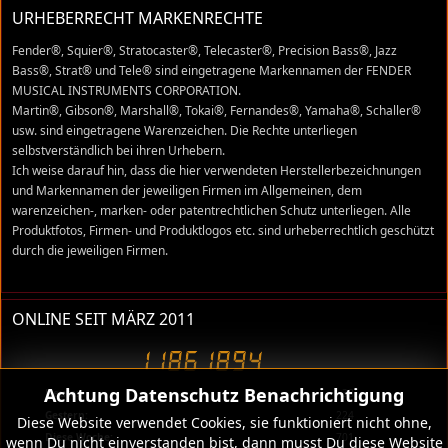
URHEBERRECHT MARKENRECHTE
Fender®, Squier®, Stratocaster®, Telecaster®, Precision Bass®, Jazz
Bass®, Strat® und Tele® sind eingetragene Markennamen der FENDER
MUSICAL INSTRUMENTS CORPORATION.
Martin®, Gibson®, Marshall®, Tokai®, Fernandes®, Yamaha®, Schaller®
usw. sind eingetragene Warenzeichen. Die Rechte unterliegen
selbstverständlich bei ihren Urhebern.
Ich weise darauf hin, dass die hier verwendeten Herstellerbezeichnungen
und Markennamen der jeweiligen Firmen im Allgemeinen, dem
warenzeichen-, marken- oder patentrechtlichen Schutz unterliegen. Alle
Produktfotos, Firmen- und Produktlogos etc. sind urheberrechtlich geschützt
durch die jeweiligen Firmen.
ONLINE SEIT MÄRZ 2011
Achtung Datenschutz Benachrichtigung
Heute:
38
Gestern:
224
Diese Website verwendet Cookies, sie funktioniert nicht ohne,
Diese Woche:
701
wenn Du nicht einverstanden bist, dann musst Du diese Website