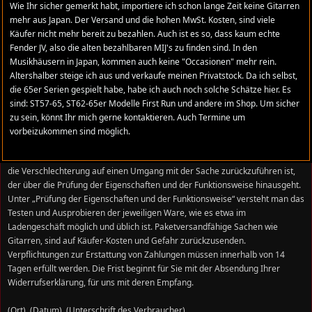
Wie Ihr sicher gemerkt habt, importiere ich schon lange Zeit keine Gitarren
9100 Herisau
mehr aus Japan. Der Versand und die hohen MwSt. Kosten, sind viele
Schweiz / Switzerland
Käufer nicht mehr bereit zu bezahlen. Auch ist es so, dass kaum echte
Fender JV, also die alten bezahlbaren MIJ's zu finden sind. In den
Widerrufsfolgen
Musikhäusern in Japan, kommen auch keine "Occasionen" mehr rein.
Altershalber steige ich aus und verkaufe meinen Privatstock. Da ich selbst,
Im Falle einer Rücknahme, bezahle ich den vollen Kaufpreis zurück. Können
die 65er Serien gespielt habe, habe ich auch noch solche Schätze hier. Es
Sie uns die empfangenen Waren nicht oder teilweise nicht oder nur in
sind: ST57-65, ST62-65er Modelle First Run und andere im Shop. Um sicher
verschlechtertem Zustand zurückgewähren verzichte ich auf ein Rücknahme
zu sein, könnt Ihr mich gerne kontaktieren. Auch Termine um
oder Sie müssen uns insoweit Wertersatz leisten.
vorbeizukommen sind möglich.
Für die Verschlechterung der Sache müssen Sie Wertersatz leisten, soweit
die Verschlechterung auf einen Umgang mit der Sache zurückzuführen ist,
der über die Prüfung der Eigenschaften und der Funktionsweise hinausgeht.
Unter „Prüfung der Eigenschaften und der Funktionsweise“ versteht man das
Testen und Ausprobieren der jeweiligen Ware, wie es etwa im
Ladengeschäft möglich und üblich ist. Paketversandfähige Sachen wie
Gitarren, sind auf Käufer-Kosten und Gefahr zurückzusenden.
Verpflichtungen zur Erstattung von Zahlungen müssen innerhalb von 14
Tagen erfüllt werden. Die Frist beginnt für Sie mit der Absendung Ihrer
Widerrufserklärung, für uns mit deren Empfang.
(Ort), (Datum), (Unterschrift des Verbraucher)