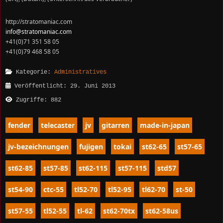
http://stratomaniac.com
info@stratomaniac.com
+41(0)71 351 58 05
+41(0)79 468 58 05
Kategorie:
Administratives
Veröffentlicht: 29. Juni 2013
Zugriffe: 882
fender
telecaster
jv
gitarren
made-in-japan
jv-bezeichnungen
fujigen
tokai
st62-65
st57-65
st62-85
st57-85
st62-115
st57-115
std57
st54-90
ctc-55
tl52-70
tl52-95
tl62-70
st-50
st57-55
tl52-55
tl-62
st62-70tx
st62-58us