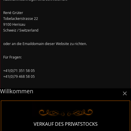
René Grüter
Tobelackerstrasse 22
9100 Herisau
Schweiz / Switzerland
oder an die Emaildomain dieser Website zu richten.
Für Fragen:
+41(0)71 351 58 05
+41(0)79 468 58 05
Willkommen
Sie können Ihre Vertragserklärung innerhalb von 14 Tagen
mit Angabe von
×
Gründen
in Textform (z. B. Brief, Fax, E-Mail) einreichen. Die Frist beginnt an
Kaufdatum.
Das Rücknahmebegehren ist zu richten an:
VERKAUF DES PRIVATSTOCKS
René Grüter
Tobelackerstrasse 22