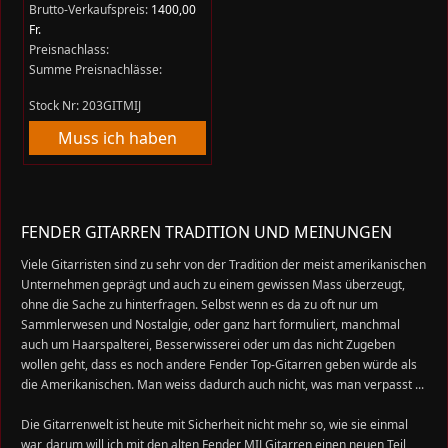
Brutto-Verkaufspreis:
1400,00
Fr.
Preisnachlass:
Summe Preisnachlässe:
Stock Nr: 203GITMIJ
Muss ich haben
FENDER GITARREN TRADITION UND MEINUNGEN
Viele Gitarristen sind zu sehr von der Tradition der meist amerikanischen
Unternehmen geprägt und auch zu einem gewissen Mass überzeugt,
ohne die Sache zu hinterfragen. Selbst wenn es da zu oft nur um
Sammlerwesen und Nostalgie, oder ganz hart formuliert, manchmal
auch um Haarspalterei, Besserwisserei oder um das nicht Zugeben
wollen geht, dass es noch andere Fender Top-Gitarren geben würde als
die Amerikanischen. Man weiss dadurch auch nicht, was man verpasst ...
Die Gitarrenwelt ist heute mit Sicherheit nicht mehr so, wie sie einmal
war, darum will ich mit den alten Fender MIJ Gitarren einen neuen Teil