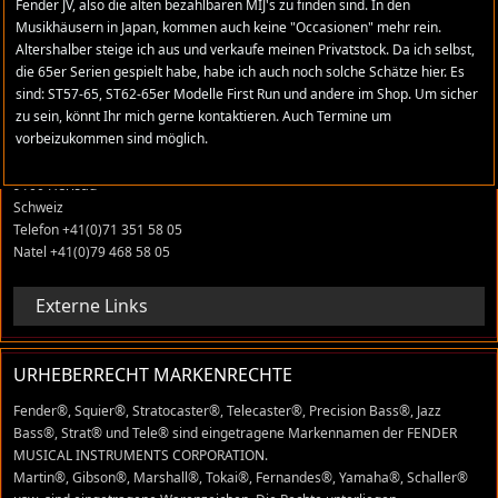
Fender JV, also die alten bezahlbaren MIJ's zu finden sind. In den
Musikhäusern in Japan, kommen auch keine "Occasionen" mehr rein.
Altershalber steige ich aus und verkaufe meinen Privatstock. Da ich selbst,
ADRESSE
die 65er Serien gespielt habe, habe ich auch noch solche Schätze hier. Es
sind: ST57-65, ST62-65er Modelle First Run und andere im Shop. Um sicher
stratomaniac.com
zu sein, könnt Ihr mich gerne kontaktieren. Auch Termine um
vorbeizukommen sind möglich.
René Grüter
Tobelackerstrasse 22
9100 Herisau
Schweiz
Telefon +41(0)71 351 58 05
Natel +41(0)79 468 58 05
Externe Links
URHEBERRECHT MARKENRECHTE
Fender®, Squier®, Stratocaster®, Telecaster®, Precision Bass®, Jazz
Bass®, Strat® und Tele® sind eingetragene Markennamen der FENDER
MUSICAL INSTRUMENTS CORPORATION.
Martin®, Gibson®, Marshall®, Tokai®, Fernandes®, Yamaha®, Schaller®