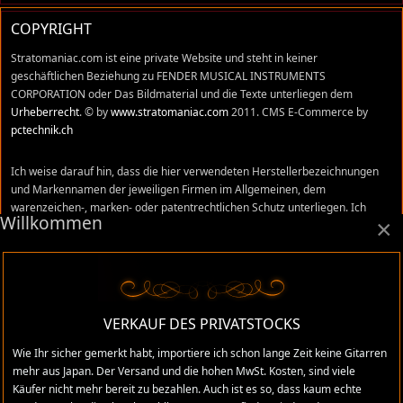
COPYRIGHT
Stratomaniac.com ist eine private Website und steht in keiner
geschäftlichen Beziehung zu FENDER MUSICAL INSTRUMENTS
CORPORATION oder Das Bildmaterial und die Texte unterliegen dem
Urheberrecht
. © by
www.stratomaniac.com
2011. CMS E-Commerce by
pctechnik.ch
Ich weise darauf hin, dass die hier verwendeten Herstellerbezeichnungen
und Markennamen der jeweiligen Firmen im Allgemeinen, dem
warenzeichen-, marken- oder patentrechtlichen Schutz unterliegen. Ich
Willkommen
×
stehe in keinem Zusammenhang mit diesen Firmen und Namen und alle
Äusserungen, sind meine persönlichen Meinungen und Erfahrungswerte,
die ich mir in den vielen Jahren, die ich im Gitarrenhandel tätig war,
angeeignet habe. Trotz sorgfältigster Prüfung können sich Irrtümer,
Verwechslungen oder Fehler eingeschlichen haben. Ich übernehme keine
Verantwortung für absolute Richtigkeit aller Angaben, die auf dieser Website
VERKAUF DES PRIVATSTOCKS
gemacht wurden.
Wie Ihr sicher gemerkt habt, importiere ich schon lange Zeit keine Gitarren
mehr aus Japan. Der Versand und die hohen MwSt. Kosten, sind viele
Käufer nicht mehr bereit zu bezahlen. Auch ist es so, dass kaum echte
Administratives