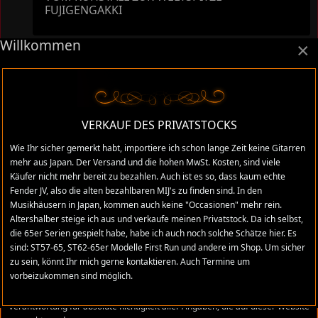
FUJIGENGAKKI
Willkommen
×
COPYRIGHT
Stratomaniac.com ist eine private Website und steht in keiner
geschäftlichen Beziehung zu FENDER MUSICAL INSTRUMENTS
VERKAUF DES PRIVATSTOCKS
CORPORATION oder Das Bildmaterial und die Texte unterliegen dem
Urheberrecht
. © by
www.stratomaniac.com
2011. CMS E-Commerce by
Wie Ihr sicher gemerkt habt, importiere ich schon lange Zeit keine Gitarren
pctechnik.ch
mehr aus Japan. Der Versand und die hohen MwSt. Kosten, sind viele
Käufer nicht mehr bereit zu bezahlen. Auch ist es so, dass kaum echte
Fender JV, also die alten bezahlbaren MIJ's zu finden sind. In den
Ich weise darauf hin, dass die hier verwendeten Herstellerbezeichnungen
Musikhäusern in Japan, kommen auch keine "Occasionen" mehr rein.
und Markennamen der jeweiligen Firmen im Allgemeinen, dem
Altershalber steige ich aus und verkaufe meinen Privatstock. Da ich selbst,
warenzeichen-, marken- oder patentrechtlichen Schutz unterliegen. Ich
die 65er Serien gespielt habe, habe ich auch noch solche Schätze hier. Es
stehe in keinem Zusammenhang mit diesen Firmen und Namen und alle
sind: ST57-65, ST62-65er Modelle First Run und andere im Shop. Um sicher
Äusserungen, sind meine persönlichen Meinungen und Erfahrungswerte,
zu sein, könnt Ihr mich gerne kontaktieren. Auch Termine um
die ich mir in den vielen Jahren, die ich im Gitarrenhandel tätig war,
vorbeizukommen sind möglich.
angeeignet habe. Trotz sorgfältigster Prüfung können sich Irrtümer,
Verwechslungen oder Fehler eingeschlichen haben. Ich übernehme keine
Verantwortung für absolute Richtigkeit aller Angaben, die auf dieser Website