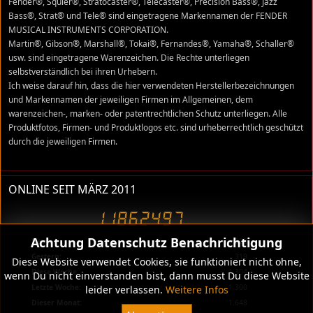
Fender®, Squier®, Stratocaster®, Telecaster®, Precision Bass®, Jazz
Bass®, Strat® und Tele® sind eingetragene Markennamen der FENDER
MUSICAL INSTRUMENTS CORPORATION.
Martin®, Gibson®, Marshall®, Tokai®, Fernandes®, Yamaha®, Schaller®
usw. sind eingetragene Warenzeichen. Die Rechte unterliegen
selbstverständlich bei ihren Urhebern.
Ich weise darauf hin, dass die hier verwendeten Herstellerbezeichnungen
und Markennamen der jeweiligen Firmen im Allgemeinen, dem
warenzeichen-, marken- oder patentrechtlichen Schutz unterliegen. Alle
Produktfotos, Firmen- und Produktlogos etc. sind urheberrechtlich geschützt
durch die jeweiligen Firmen.
ONLINE SEIT MÄRZ 2011
Achtung Datenschutz Benachrichtigung
Heute:
322
Gestern:
319
Diese Website verwendet Cookies, sie funktioniert nicht ohne,
Diese Woche:
1.304
wenn Du nicht einverstanden bist, dann musst Du diese Website
Letzte Woche:
1.300
leider verlassen.
Weitere Infos
Dieser Monat:
1.648